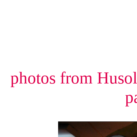
photos from Husola
p